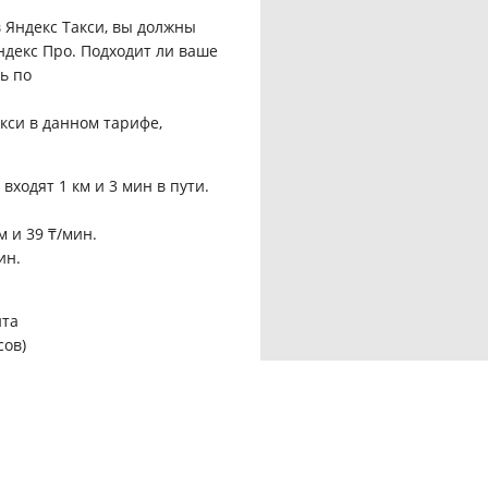
 Яндекс Такси, вы должны
декс Про. Подходит ли ваше
ь по
кси в данном тарифе,
 входят 1 км и 3 мин в пути.
.
м и 39 ₸/мин.
ин.
нта
сов)