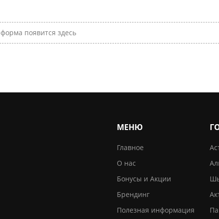
форма появится здесь
МЕНЮ
Г
Главное
Ас
О нас
Ал
Бонусы и Акции
Шы
Брендинг
Ак
Полезная информация
Па