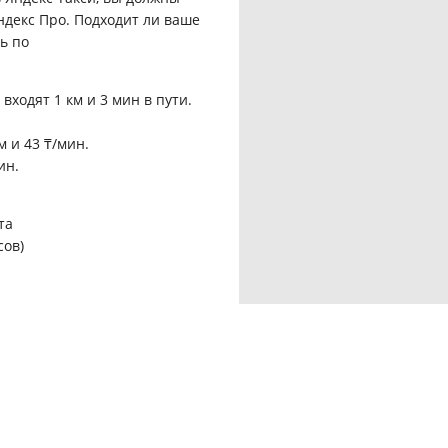
декс Про. Подходит ли ваше
ь по
 входят 1 км и 3 мин в пути.
.
м и 43 ₸/мин.
ин.
та
сов)