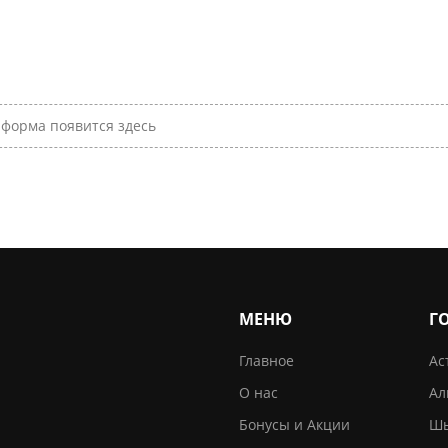
форма появится здесь
МЕНЮ
Г
Главное
Ас
О нас
Ал
Бонусы и Акции
Шы