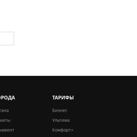
ОРОДА
ТАРИФЫ
тана
Бизнес
маты
Ультима
мкент
Комфорт+